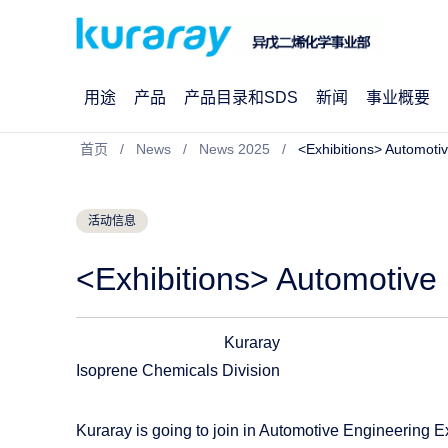
用途
产品
产品目录和SDS
新闻
事业概要
首页
News
News 2025
<Exhibitions> Automot
活动信息
<Exhibitions> Automotiv
Kuraray
Isoprene Chemicals Division
Kuraray is going to join in Automotive Engineeri