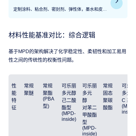
定制涂料、粘合剂、密封剂、弹性体，墨水和皮
革：让我们合作吧。
材料性能基准对比：综合逻辑
基于MPD的架构解决了化学稳定性、柔韧性和加工易用
性之间的传统性的权衡性问题。
性
常规
常规
可乐丽
可乐丽
常规
可乐
能
聚醚
聚酯
多元醇
多元
固态
多元
(PBA
特
己二酸
醇
聚碳
C 系
型)
(MPD-
征
酯型
对苯二
酸酯
inside
(MPD-
甲酸酯
inside)
型
(MPD-
inside)