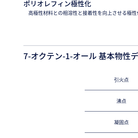
ポリオレフィン極性化
高極性材料との相溶性と接着性を向上させる極性
7-オクテン-1-オール 基本物性
引火点
沸点
凝固点