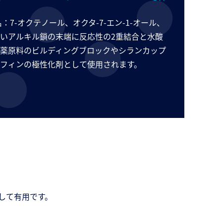
名：7-オクテノール、オクタ-7-エン-1-オール、
-5）は長いアルキル鎖の末端に反応性の2重結合と水酸
薬原料のビルディングブロックやシランカップ
フィンの極性化剤として使用されます。
として有用です。