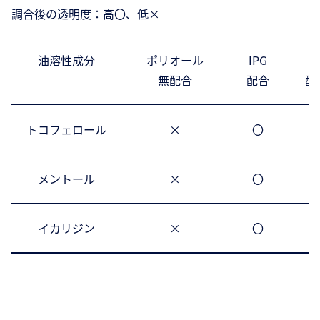
調合後の透明度：高〇、低×
油溶性成分
ポリオール
IPG
B
無配合
配合
配
トコフェロール
×
〇
メントール
×
〇
イカリジン
×
〇