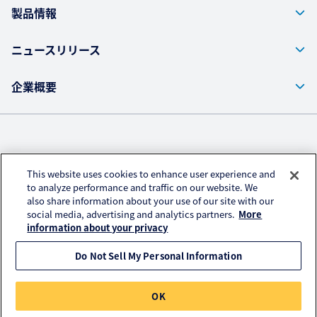
製品情報
ニュースリリース
企業概要
株式会社クラレ ウェブサイト
This website uses cookies to enhance user experience and
プライバシーポリシー
to analyze performance and traffic on our website. We
also share information about your use of our site with our
アクセスデータの取扱い
social media, advertising and analytics partners.
More
ご利用にあたって
information about your privacy
Do Not Sell My Personal Information
© KURARAY CO., LTD. All RIGHTS RESERVED.
OK