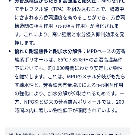
芳香族構造がもたらす高強度と耐久性
：MPDを介し
てテレフタル酸（TPA）を組み込むことで、構造中
に含まれる芳香環濃度を高めることができ、芳香環
構造間の相互作用（π-π相互作用）が強化されま
す。これにより、高い強度と水分侵入抑制効果を発
揮します。
優れた耐湿熱性と耐加水分解性
：MPDベースの芳香
族系ポリオールは、85℃ / 85%RHの高温高湿条件
下においても、約1,000時間にわたり安定した物性
を維持します。これは、MPDのメチル分岐がもたら
す疎水性と、芳香環含有量増加によるπ-π相互作用
の強化により、加水分解が抑制されるためです。一
方、NPGなど従来の芳香族系ポリオールでは、200
時間以内に著しい物性低下が確認されています。