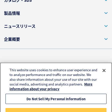
カタログ・SDS
製品情報
ニュースリリース
企業概要
株式会社クラレ ウェブサイト
This website uses cookies to enhance user experience and
プライバシーポリシー
to analyze performance and traffic on our website. We
also share information about your use of our site with our
アクセスデータの取扱い
social media, advertising and analytics partners.
More
ご利用にあたって
information about your privacy
Do Not Sell My Personal Information
© KURARAY CO., LTD. All RIGHTS RESERVED.